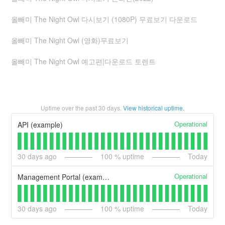
올빼미 The Night Owl 다시보기 (1080P) 무료보기 다운로드
올빼미 The Night Owl (영화)무료보기
올빼미 The Night Owl 예고편|다운로드 토렌트
Uptime over the past
30
days.
View historical uptime.
Operational
API (example)
30
days ago
100
% uptime
Today
Operational
Management Portal (example)
30
days ago
100
% uptime
Today