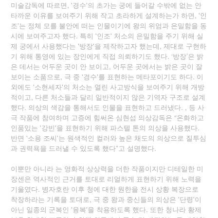
미술감독에 따르면, '경수'의 초가는 궁에 들어갈 수밖에 없는 안
타까운 이유를 보여주기 위해 작고 초라하게 설계하는가 하면, '인
조'는 정체 모를 불안에 떠는 인물이기에 왕의 위엄과 은밀함을 동
시에 보여주고자 했다. 특히 '인조' 처소의 은밀함을 주기 위해 실
제 궁에서 사용했다는 '방장'을 제작하고자 했는데, 제대로 구현하
기 위해 통영에 있는 장인에게 직접 의뢰하기도 했다. ‘방장’은 밝
은 데서는 어두운 곳이 안 보이고, 어두운 곳에서는 밝은 곳이 잘
보이는 소품으로, 극 중 '경수'를 표현하는 메타포이기도 하다. 이
외에도 '소현세자'의 처소는 열린 사고방식을 보여주기 위해 개방
적이고, 다른 처소들과 달리 일반적이지 않은 기역자 구조로 설계
했다. 의상의 색감을 통해서도 인물을 표현하고 드러냈다. , 등 사
극 작품에 참여하며 고증에 힘써온 심현섭 의상감독은 “온화하고
인품있는 '강빈'을 표현하기 위해 파스텔 톤의 의상을 사용했다.
반면 '소용 조씨'는 원색적인 컬러와 높은 채도의 의상으로 질투심
과 권력욕을 드러낼 수 있도록 했다”고 설명했다.
이뿐만 아니라 는 영화적 상상력을 더한 작품이지만 디테일한 미
장센은 역사적인 근거를 토대로 리얼하게 표현하기 위해 노력을
기울였다. 병자호란 이후 청에 대한 원한을 전시 상황 복장으로
착장하라는 기록을 토대로, 극 중 왕과 중신들의 의상은 '단령'이
아닌 일종의 군복인 '융복'을 착용하도록 했다. 또한 청나라 황제