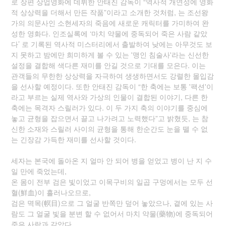
로 장편 상업영화에 데뷔한 안태진 감독이 “역사적 개연성에 영화
적 상상력을 더해서 만든 작품”이라고 소개한 것처럼, 는 조선왕
가의 의문사인 소현세자의 죽음에 새로운 캐릭터를 가미하여 완
성한 영화다. 인조실록에 ‘마치 약물에 중독되어 죽은 사람 같았
다’ 로 기록된 역사적 미스터리에서 출발하여 낮에는 아무것도 보
지 못하고 밤에만 희미하게 볼 수 있는 '맹인 침술사'라는 신선한
설정을 결합해 색다른 재미를 안길 것으로 기대를 모은다. 이는
관객들의 무한한 상상력을 자극하여 생생하면서도 강렬한 몰입감
을 선사할 예정이다. 또한 안태진 감독이 “한 축에는 보통 '팩션'이
라고 부르는 실제 역사와 가상의 인물이 결합된 이야기, 다른 한
축에는 목격자 스릴러가 있다. 이 두 가지 축의 이야기를 중심에
놓고 균형을 잡으면서 끌고 나가려고 노력했다”고 밝혔듯, 는 참
신한 소재와 스릴러 사이의 균형을 통해 한순간도 눈을 뗄 수 없
는 긴장감 가득한 재미를 선사할 것이다.
세자는 본국에 돌아온 지 얼마 안 되어 병을 얻었고 병이 난 지 수
일 만에 죽었는데,
온 몸이 전부 검은 빛이었고 이목구비의 일곱 구멍에서는 모두 선
혈(鮮血)이 흘러나오므로,
검은 멱목(幎目)으로 그 얼굴 반쪽만 덮어 놓았으나, 곁에 있는 사
람도 그 얼굴 빛을 분변 할 수 없어서 마치 약물(藥物)에 중독되어
죽은 사람과 같았다.