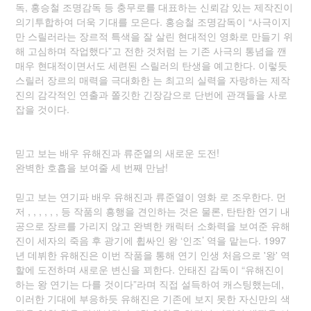
독, 홍승철 조명감독 등 충무로를 대표하는 신뢰감 있는 제작진이
의기투합하여 더욱 기대를 모은다. 홍승철 조명감독이 “사극이지
만 스릴러라는 장르적 특색을 잘 살린 현대적인 영화로 만들기 위
해 고심하며 작업했다”고 전한 것처럼 는 기존 사극의 통념을 깬
매우 현대적이면서도 세련된 스릴러의 탄생을 예고한다. 이렇듯
스릴러 장르의 매력을 극대화한 는 최고의 실력을 자랑하는 제작
진의 감각적인 연출과 쫄깃한 긴장감으로 단번에 관객들을 사로
잡을 것이다.
믿고 보는 배우 유해진과 류준열의 새로운 도전!
완벽한 호흡을 보여줄 세 번째 만남!
믿고 보는 연기파 배우 유해진과 류준열이 영화 로 조우한다. 먼
저 , , , , , , 등 작품의 흥행을 견인하는 것은 물론, 탄탄한 연기 내
공으로 장르를 가리지 않고 완벽한 캐릭터 소화력을 보여준 유해
진이 세자의 죽음 후 광기에 휩싸인 왕 ‘인조’ 역을 맡는다. 1997
년 데뷔한 유해진은 이번 작품을 통해 연기 인생 처음으로 '왕' 역
할에 도전하며 새로운 변신을 꾀한다. 안태진 감독이 “유해진이
하는 왕 연기는 다를 것이다”라며 직접 설득하여 캐스팅했는데,
이러한 기대에 부응하듯 유해진은 기존에 보지 못한 자신만의 색