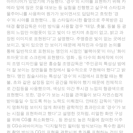
아이디어가 있었기에 가능했다. '경수'의 시야를 표현하기 위해 카
메라 앞에 많은 것을 대보는 등 실험을 진행했고 살구색 스타킹과
물주머니를 사용하여 뭔가가 보이면서도 답답하고 흐릿한 '경
수'의 시야를 표현했다. , 등 스타일리시한 촬영으로 주목받은 김
태경 촬영감독은 이런 방식을 사용할 경우 “태양, 촛불, 등불 등 광
원의 느낌만 어렴풋이 있고 빛이 다 번지며 초점이 없고, 밝고 과
장된 이미지로 표현된다”고 설명했다. 주맹증은 빛이 없는 곳에선
보이고, 빛이 있으면 안 보이기 때문에 제작진과 수많은 논의를
통해 일반적으로 표현되는 맹인의 시점인 '블랙아웃'이 아닌 '화이
트아웃'으로 스크린에 표현됐다. 영화 , 등 다수의 화제작에 이어
의 조명 디자인을 맡은 홍승철 조명감독은 “주인공의 특성상 밤에
더 잘 보이는 장면들을 현장에서 필수적으로 구현해야 했다”고 밝
혔다. 맹인 침술사라는 특성상 '경수'의 시점에서 표현할 때는 횃
불, 초와 같은 설정등 없이 공간을 채워야 했기 때문에 전체적으
로 간접등을 사용했으며, 색상도 야간 투시경 느낌의 형광색으로
표현했다. 또한, '경수'가 보는 시점을 관객들이 보다 자연스럽게
받아들일 수 있도록 하는 노력도 이뤄졌다. 안태진 감독이 “판타
지 영화처럼 보이지 않게 최대한 광학적인 효과만으로 '경수'가 보
는 시점을 표현하려고 했다”고 설명한 것처럼, 리얼한 화면 구성
을 위해 CG를 최소화했다. , 등 완성도 높은 작품에 참여한 이주
원 CG슈퍼바이저는 “디지털적인 필터링 방식보다는 특수한 옵티
컬 촬영 방식과 CG의 표현을 결합시켜 효과를 표현하는 것이 맞