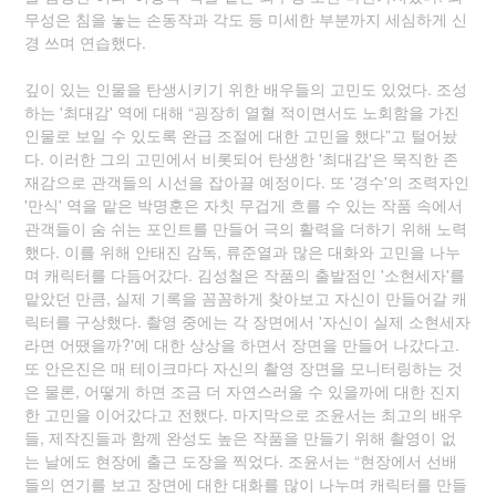
무성은 침을 놓는 손동작과 각도 등 미세한 부분까지 세심하게 신
경 쓰며 연습했다.
깊이 있는 인물을 탄생시키기 위한 배우들의 고민도 있었다. 조성
하는 '최대감' 역에 대해 “굉장히 열혈 적이면서도 노회함을 가진
인물로 보일 수 있도록 완급 조절에 대한 고민을 했다”고 털어놨
다. 이러한 그의 고민에서 비롯되어 탄생한 '최대감'은 묵직한 존
재감으로 관객들의 시선을 잡아끌 예정이다. 또 '경수'의 조력자인
'만식' 역을 맡은 박명훈은 자칫 무겁게 흐를 수 있는 작품 속에서
관객들이 숨 쉬는 포인트를 만들어 극의 활력을 더하기 위해 노력
했다. 이를 위해 안태진 감독, 류준열과 많은 대화와 고민을 나누
며 캐릭터를 다듬어갔다. 김성철은 작품의 출발점인 '소현세자'를
맡았던 만큼, 실제 기록을 꼼꼼하게 찾아보고 자신이 만들어갈 캐
릭터를 구상했다. 촬영 중에는 각 장면에서 '자신이 실제 소현세자
라면 어땠을까?'에 대한 상상을 하면서 장면을 만들어 나갔다고.
또 안은진은 매 테이크마다 자신의 촬영 장면을 모니터링하는 것
은 물론, 어떻게 하면 조금 더 자연스러울 수 있을까에 대한 진지
한 고민을 이어갔다고 전했다. 마지막으로 조윤서는 최고의 배우
들, 제작진들과 함께 완성도 높은 작품을 만들기 위해 촬영이 없
는 날에도 현장에 출근 도장을 찍었다. 조윤서는 “현장에서 선배
들의 연기를 보고 장면에 대한 대화를 많이 나누며 캐릭터를 만들