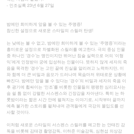
- 인조실록 23년 6월 27일
밤에만 희미하게 앞을 볼 수 있는 주맹증!
참신한 설정으로 새로운 스타일의 스릴러 탄생!
는 낮에는 볼 수 없고, 밤에만 희미하게 볼 수 있는 ‘주맹증’이라는
흥미로운 설정으로 차별화된 스릴러를 예고한다. 극의 중심 인물
중 하나인 ‘경수’는 맹인이지만 뛰어난 침술 실력으로 어의 ‘이형
익’에게 인정받아 궁에 입성하는 인물이다. 뜻하지 않게 세자의 죽
음을 목격한 ‘경수’는 고민 끝에 진실을 알리려고 노력하지만, 이
와 함께 더 큰 비밀과 음모가 드러나며 목숨마저 위태로운 상황에
빠진다. 밤에만 앞을 볼 수 있다는 ‘경수’의 비밀과 세자의 죽음 이
후 광기에 휩싸이는 ‘인조’를 비롯한 인물들의 팽팽한 심리묘사는
숨 쉴 틈 없이 강렬한 서스펜스와 긴장감을 자아낸다. 특히 는 하
룻밤이라는 짧은 시간 안에 펼쳐지는 이야기로, 시작부터 끝까지
예측 불가한 스토리를 펼쳐내며 관객들에게 극강의 몰입도를 선
사할 것이다.
이처럼 새로운 스타일의 서스펜스 스릴러를 예고한 는 안태진 감
독을 비롯해 김태경 촬영감독, 이하준 미술감독, 심현섭 의상감