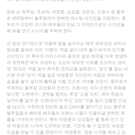
영화 는 최무성, 조성하, 박명훈, 김성철, 안은진, 조윤서 등 충무
로 베테랑부터 블루칩까지 완벽한 캐스팅 라인업을 자랑한다. 충
무로가 인정한 연기파 배우들의 만남 그 자체만으로도 스크린을
꽉 채울 연기 시너지를 주목케 한다.
선 굵은 연기력으로 작품에 힘을 실어주는 배우 최무성은 세자의
병세를 돌봐온 어의 '이형익' 역을 맡아 대체 불가 배우의 진가를
선보인다. 또 특유의 카리스마와 품위로 맡은 배역을 더욱 생생하
게 표현해온 배우 조성하는 조선의 새로운 미래를 도모하는 영의
정 '최대감' 역을 맡아 묵직한 존재감을 발휘한다. '경수'를 돕는 내
의원 의관 '만식' 역을 맡은 박명훈은 자신만의 색깔로 캐릭터에
숨결을 불어 넣으며 활력을 더할 것으로 기대를 모은다. 충무로가
주목하는 블루칩 김성철과 안은진, 조윤서는 각각 비운의 죽음을
맞이한 '소현세자', 권력을 탐하는 후궁 ‘소용 조씨’, 세자 죽음의
실마리를 알게 된 ‘소현세자’의 부인 '강빈' 역을 맡아 강렬한 인상
을 남긴다. 꾸준하게 탄탄한 필모그래피를 쌓아가고 있는 충무로
블루칩들과 베테랑 배우들의 조화는 이들이 만들어낼 완벽한 호
흡을 기대하게 만든다. 특히 박명훈과 김성철은 를 통해 연기 인
생 처음으로 사극에 도전하는 만큼, 기존에 볼 수 없었던 새로운
모습을 만날 수 있을 전망이다. 박명훈은 “정말 사극을 해보고 싶