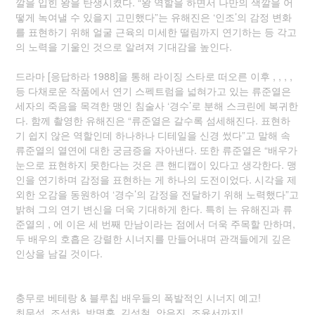
깔을 입힌 왕을 탄생시켰다. “왕 역할을 하면서 나만의 색깔을 어
떻게 녹여낼 수 있을지 고민했다”는 유해진은 ‘인조’의 감정 변화
를 표현하기 위해 얼굴 근육의 미세한 떨림까지 연기하는 등 각고
의 노력을 기울인 것으로 알려져 기대감을 높인다.
드라마 [응답하라 1988]을 통해 라이징 스타로 떠오른 이후 , , , ,
등 다채로운 작품에서 연기 스펙트럼을 넓혀가고 있는 류준열은
세자의 죽음을 목격한 맹인 침술사 ‘경수’로 분해 스크린에 복귀한
다. 함께 촬영한 유해진은 “류준열은 갈수록 섬세해진다. 표현하
기 쉽지 않은 역할인데 하나하나 디테일을 신경 썼다”고 말해 속
류준열의 열연에 대한 궁금증을 자아낸다. 또한 류준열은 “배우가
눈으로 표현하지 못한다는 것은 큰 핸디캡이 있다고 생각한다. 맹
인을 연기하며 감정을 표현하는 게 하나의 도전이었다. 시각을 제
외한 오감을 동원하여 ‘경수’의 감정을 전달하기 위해 노력했다”고
밝혀 그의 연기 변신을 더욱 기대하게 한다. 특히 는 유해진과 류
준열의 , 에 이은 세 번째 만남이라는 점에서 더욱 주목할 만하며,
두 배우의 호흡은 강렬한 시너지를 만들어내며 관객들에게 깊은
인상을 남길 것이다.
충무로 베테랑 & 블루칩 배우들의 폭발적인 시너지 예고!
최무성, 조성하, 박명훈, 김성철, 안은진, 조윤서까지!