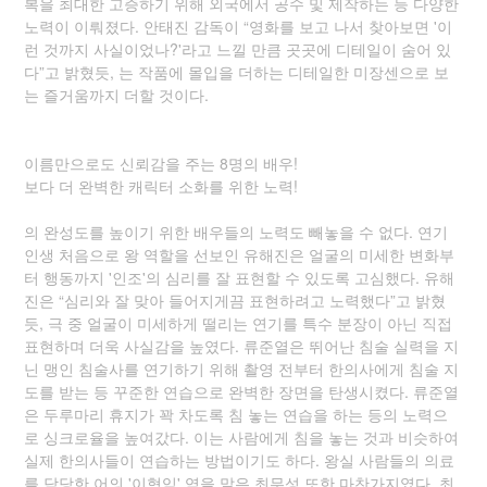
복을 최대한 고증하기 위해 외국에서 공수 및 제작하는 등 다양한
노력이 이뤄졌다. 안태진 감독이 “영화를 보고 나서 찾아보면 '이
런 것까지 사실이었나?'라고 느낄 만큼 곳곳에 디테일이 숨어 있
다”고 밝혔듯, 는 작품에 몰입을 더하는 디테일한 미장센으로 보
는 즐거움까지 더할 것이다.
이름만으로도 신뢰감을 주는 8명의 배우!
보다 더 완벽한 캐릭터 소화를 위한 노력!
의 완성도를 높이기 위한 배우들의 노력도 빼놓을 수 없다. 연기
인생 처음으로 왕 역할을 선보인 유해진은 얼굴의 미세한 변화부
터 행동까지 '인조'의 심리를 잘 표현할 수 있도록 고심했다. 유해
진은 “심리와 잘 맞아 들어지게끔 표현하려고 노력했다”고 밝혔
듯, 극 중 얼굴이 미세하게 떨리는 연기를 특수 분장이 아닌 직접
표현하며 더욱 사실감을 높였다. 류준열은 뛰어난 침술 실력을 지
닌 맹인 침술사를 연기하기 위해 촬영 전부터 한의사에게 침술 지
도를 받는 등 꾸준한 연습으로 완벽한 장면을 탄생시켰다. 류준열
은 두루마리 휴지가 꽉 차도록 침 놓는 연습을 하는 등의 노력으
로 싱크로율을 높여갔다. 이는 사람에게 침을 놓는 것과 비슷하여
실제 한의사들이 연습하는 방법이기도 하다. 왕실 사람들의 의료
를 담당한 어의 '이형익' 역을 맡은 최무성 또한 마찬가지였다. 최