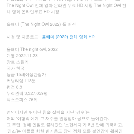
The Night Owl 전체 영화 온라인 무료 HD 시청 The Night Owl 전
체 영화 온라인무료 HD 시청
올빼미 (The Night Owl 2022) 풀 버전
시청 및 다운로드 :
올빼미 (2022) 전체 영화 HD
올빼미 The night owl, 2022
개봉 2022.11.23
장르 스릴러
국가 한국
등급 15세이상관람가
러닝타임 118분
평점 8.8
누적관객 3,327,059명
박스오피스 76위
맹인이지만 뛰어난 침술 실력을 지닌 ‘경수’는
어의 ‘이형익’에게 그 재주를 인정받아 궁으로 들어간다.
그 무렵, 청에 인질로 끌려갔던 ‘소현세자’가 8년 만에 귀국하고,
‘인조’는 아들을 향한 반가움도 잠시 정체 모를 불안감에 휩싸인